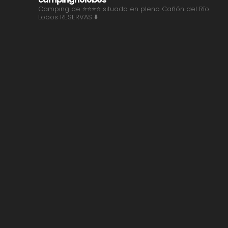
Camping de ⭐⭐⭐⭐ situado en pleno Cañón del Río
Lobos
RESERVAS ⬇️