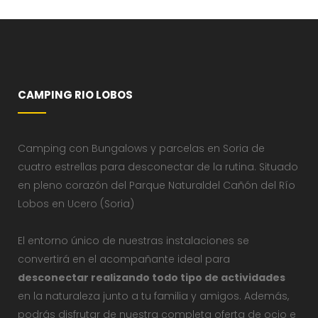
CAMPING RIO LOBOS
Camping con Bungalows y parcelas en Soria de
cuatro estrellas para desconectar de la rutina. Situado
en pleno corazón del Parque Naturaldel Cañón del Río
Lobos en Ucero (Soria)
El entorno único de nuestras instalaciones se
convertirá en el acompañante ideal para
desconectar realizando todo tipo de actividades
en la naturaleza junto a tu familia y amigos. Además,
podrás disfrutar de nuestra completa oferta de ocio e