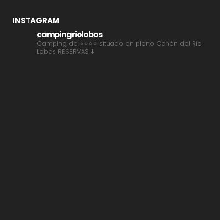
INSTAGRAM
campingriolobos
Camping de ⭐⭐⭐⭐ situado en pleno Cañón del Río
Lobos
RESERVAS ⬇️