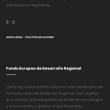
instalaciones deportivas.
|
AVISO LEGAL
POLÍTICA DE COOKIES
Fondo Europeo de Desarrollo Regional
Camping Cañon Del Río Lobos ha sido beneficiaria del
Fondo Europeo de Desarrollo Regional cuyo objetivo
es potenciar la investigación, el desarrollo tecnológico
y la innovación, y gracias al que ha podido