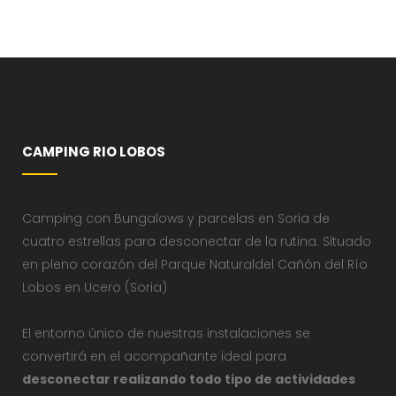
CAMPING RIO LOBOS
Camping con Bungalows y parcelas en Soria de
cuatro estrellas para desconectar de la rutina. Situado
en pleno corazón del Parque Naturaldel Cañón del Río
Lobos en Ucero (Soria)
El entorno único de nuestras instalaciones se
convertirá en el acompañante ideal para
desconectar realizando todo tipo de actividades