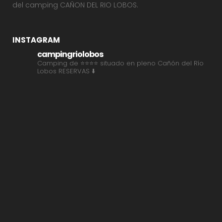
del camping CAÑON DEL RIO LOBOS.
INSTAGRAM
campingriolobos
Camping de ⭐⭐⭐⭐ situado en pleno Cañón del Río
Lobos
RESERVAS ⬇️