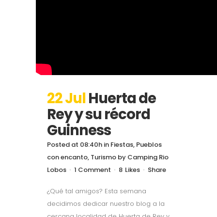
22 Jul
Huerta de
Rey y su récord
Guinness
Posted at 08:40h
in
Fiestas
,
Pueblos
con encanto
,
Turismo
by
Camping Rio
Lobos
1 Comment
8
Likes
Share
¿Qué tal amigos? Esta semana
decidimos dedicar nuestro blog a la
cercana localidad de Huerta de Rey y