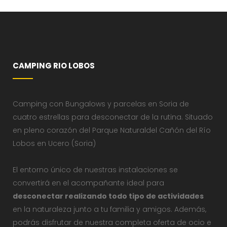
CAMPING RIO LOBOS
Camping con Bungalows y parcelas en Soria de
cuatro estrellas para desconectar de la rutina. Situado
en pleno corazón del Parque Naturaldel Cañón del Río
Lobos en Ucero (Soria)
El entorno único de nuestras instalaciones se
convertirá en el acompañante ideal para
desconectar realizando todo tipo de actividades
en la naturaleza junto a tu familia y amigos. Además,
podrás disfrutar de nuestra completa oferta de ocio e