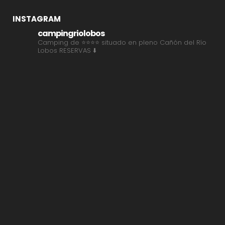
INSTAGRAM
campingriolobos
Camping de ⭐⭐⭐⭐ situado en pleno Cañón del Río
Lobos
RESERVAS ⬇️