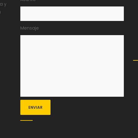
ia y
a
Mensaje