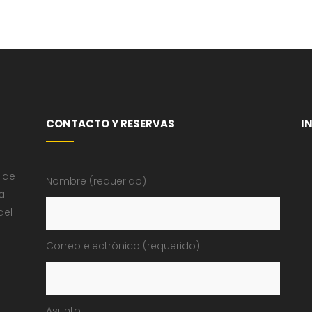
CONTACTO Y RESERVAS
I
 de
Nombre (requerido)
a.
del
Correo electrónico (requerido)
Asunto