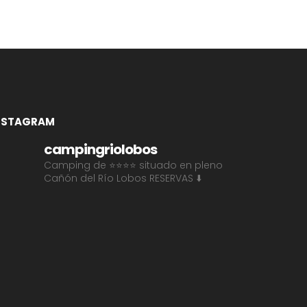
NSTAGRAM
campingriolobos
Camping de ⭐⭐⭐⭐ situado en pleno
Cañón del Río Lobos
RESERVAS ⬇️