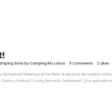
t!
amping Soria
by
Camping Rio Lobos
0 Comments
2
Likes
os de festival! Tenemos el Far West al alcance de nuestra ma
o Oeste y Festival Country llamado Santerwest. ¿Por qué este 