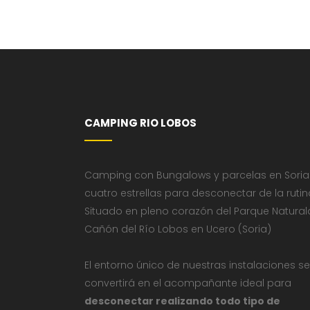
CAMPING RIO LOBOS
Camping con Bungalows y parcelas en Soria
cuatro estrellas para desconectar de la rutin
Situado en pleno corazón del Parque Natural
Cañón del Río Lobos en Ucero (Soria)
El entorno único de nuestras instalaciones se
convertirá en el acompañante ideal para
desconectar realizando todo tipo de