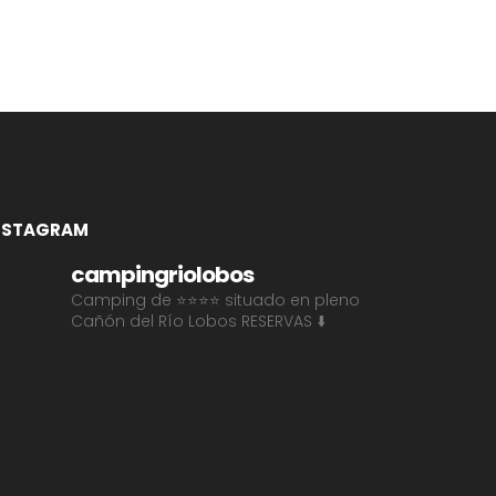
NSTAGRAM
campingriolobos
Camping de ⭐⭐⭐⭐ situado en pleno
Cañón del Río Lobos
RESERVAS ⬇️