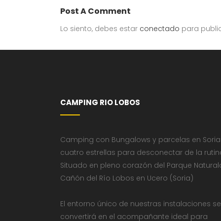
Post A Comment
Lo siento, debes estar
conectado
para publi
CAMPING RIO LOBOS
Camping con Bungalows y parcelas en Soria
cuatro estrellas para desconectar de la rutin
Situado en pleno corazón del Parque Natural
Cañón del Río Lobos en Ucero (Soria)
El entorno único de nuestras instalaciones se
convertirá en el acompañante ideal para