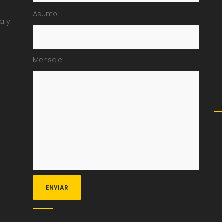
Asunto
ia y
a
Mensaje