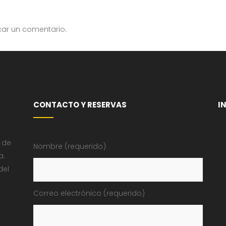
car un comentario.
CONTACTO Y RESERVAS
I
 de
Nombre (requerido)
a.
del
Correo electrónico (requerido)