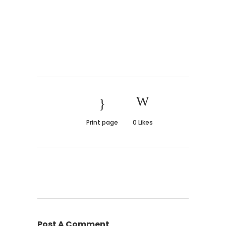
Print page
0
Likes
Post A Comment