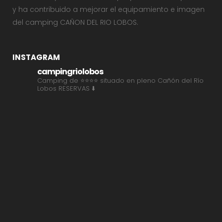
y ha contribuido a mejorar el equipamiento e imagen
del camping CAÑON DEL RIO LOBOS.
INSTAGRAM
campingriolobos
Camping de ⭐⭐⭐⭐ situado en pleno Cañón del Río
Lobos
RESERVAS ⬇️