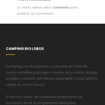
Lo siento, debes estar
conectado
para
publicar un comentario.
CAMPING RIO LOBOS
Camping con Bungalows y parcelas en Soria de
cuatro estrellas para desconectar de la rutina. Situado
en pleno corazón del Parque Naturaldel Cañón del Río
Lobos en Ucero (Soria)
El entorno único de nuestras instalaciones se
convertirá en el acompañante ideal para