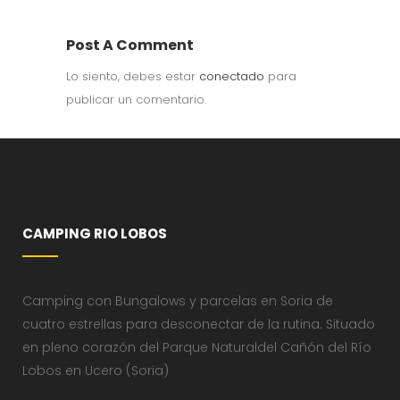
Post A Comment
Lo siento, debes estar
conectado
para
publicar un comentario.
CAMPING RIO LOBOS
Camping con Bungalows y parcelas en Soria de
cuatro estrellas para desconectar de la rutina. Situado
en pleno corazón del Parque Naturaldel Cañón del Río
Lobos en Ucero (Soria)