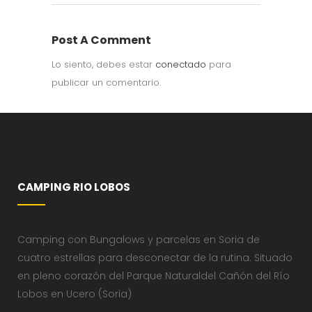
Post A Comment
Lo siento, debes estar
conectado
para
publicar un comentario.
CAMPING RIO LOBOS
Camping con Bungalows y parcelas en Soria de
cuatro estrellas para desconectar de la rutina. Situado
en pleno corazón del Parque Naturaldel Cañón del Río
Lobos en Ucero (Soria)