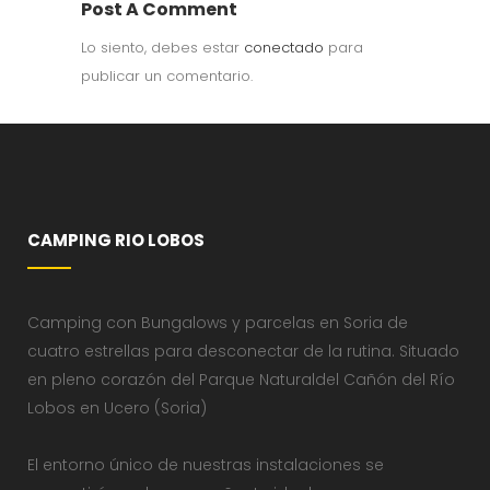
Post A Comment
Lo siento, debes estar
conectado
para
publicar un comentario.
CAMPING RIO LOBOS
Camping con Bungalows y parcelas en Soria de
cuatro estrellas para desconectar de la rutina. Situado
en pleno corazón del Parque Naturaldel Cañón del Río
Lobos en Ucero (Soria)
El entorno único de nuestras instalaciones se