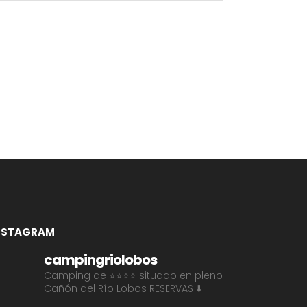
NSTAGRAM
campingriolobos
Camping de ⭐⭐⭐⭐ situado en pleno
Cañón del Río Lobos
RESERVAS ⬇️