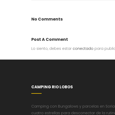
No Comments
Post A Comment
Lo siento, debes estar
conectado
para publi
CAMPING RIO LOBOS
Camping con Bungalows y parcelas en Soria
cuatro estrellas para desconectar de la rutin