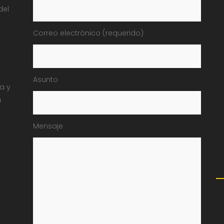
del
Correo electrónico (requerido)
Asunto
ia y
a
Mensaje