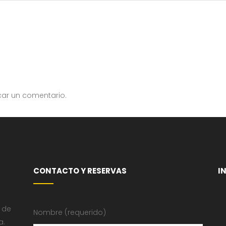
car un comentario.
CONTACTO Y RESERVAS
I
 de
Nombre (requerido)
a.