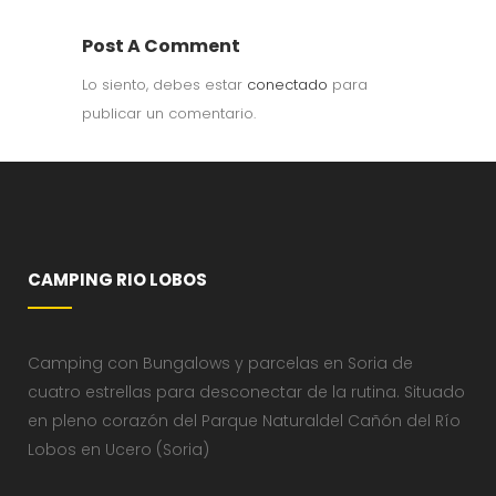
Post A Comment
Lo siento, debes estar
conectado
para
publicar un comentario.
CAMPING RIO LOBOS
Camping con Bungalows y parcelas en Soria de
cuatro estrellas para desconectar de la rutina. Situado
en pleno corazón del Parque Naturaldel Cañón del Río
Lobos en Ucero (Soria)