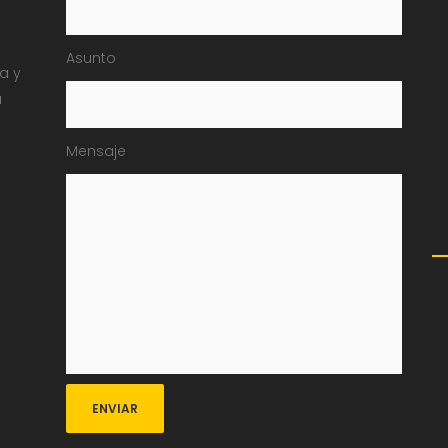
Asunto
ia y
a
Mensaje