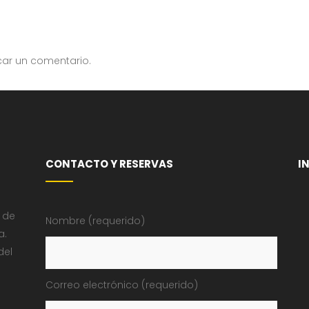
car un comentario.
CONTACTO Y RESERVAS
I
 de
Nombre (requerido)
a.
del
Correo electrónico (requerido)