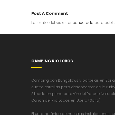
Post A Comment
Lo siento, debes estar
conectado
para publi
CAMPING RIO LOBOS
Camping con Bungalows y parcelas en Soria
cuatro estrellas para desconectar de la rutin
Situado en pleno corazón del Parque Natural
Cañón del Río Lobos en Ucero (Soria)
El entorno único de nuestras instalaciones se