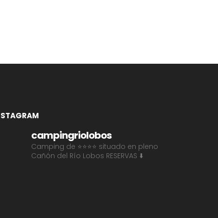
NSTAGRAM
campingriolobos
Camping de ⭐⭐⭐⭐ situado en pleno
Cañón del Río Lobos
RESERVAS ⬇️