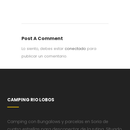
Post A Comment
Lo siento, debes estar
conectado
para
publicar un comentario.
CAMPING RIO LOBOS
Camping con Bungalows y parcelas en Soria de
cuatro estrellas para desconectar de la rutina. Situado