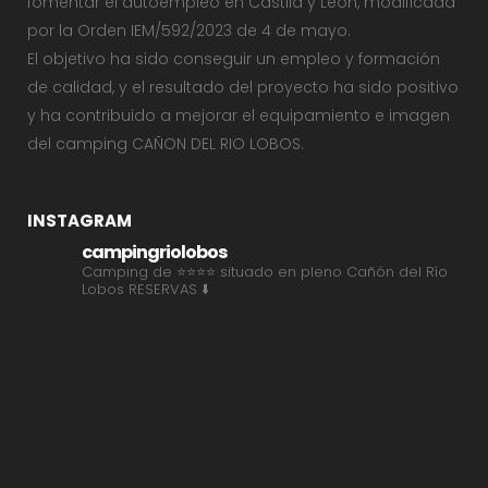
fomentar el autoempleo en Castila y León, modificada
por la Orden IEM/592/2023 de 4 de mayo.
El objetivo ha sido conseguir un empleo y formación
de calidad, y el resultado del proyecto ha sido positivo
y ha contribuido a mejorar el equipamiento e imagen
del camping CAÑON DEL RIO LOBOS.
INSTAGRAM
campingriolobos
Camping de ⭐⭐⭐⭐ situado en pleno Cañón del Río
Lobos
RESERVAS ⬇️