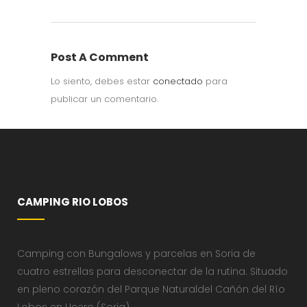
Post A Comment
Lo siento, debes estar
conectado
para
publicar un comentario.
CAMPING RIO LOBOS
Camping con Bungalows y parcelas en Soria de
cuatro estrellas para desconectar de la rutina. Situado
en pleno corazón del Parque Naturaldel Cañón del Río