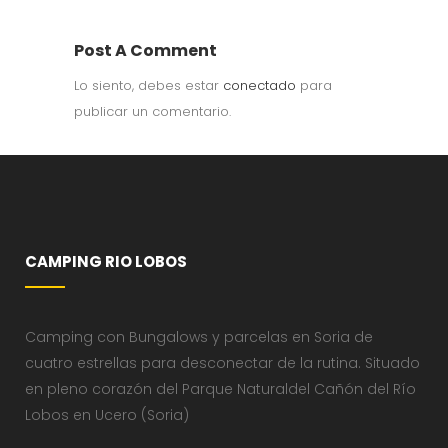
Post A Comment
Lo siento, debes estar
conectado
para
publicar un comentario.
CAMPING RIO LOBOS
Camping con Bungalows y parcelas en Soria de
cuatro estrellas para desconectar de la rutina. Situado
en pleno corazón del Parque Naturaldel Cañón del Río
Lobos en Ucero (Soria)