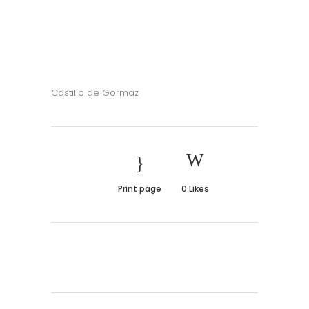
Castillo de Gormaz
Print page
0
Likes