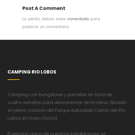
Post A Comment
Lo siento, debes estar
conectado
para
publicar un comentario.
CAMPING RIO LOBOS
Camping con Bungalows y parcelas en Soria de
cuatro estrellas para desconectar de la rutina. Situado
en pleno corazón del Parque Naturaldel Cañón del Río
Lobos en Ucero (Soria)
El entorno único de nuestras instalaciones se