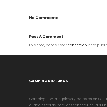
No Comments
Post A Comment
Lo siento, debes estar
conectado
para publi
CAMPING RIO LOBOS
Camping con Bungalows y parcelas en Soria
cuatro estrellas para desconectar de la rutin