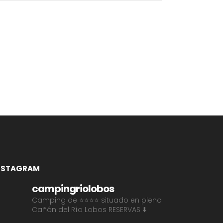
NSTAGRAM
campingriolobos
Camping de ⭐⭐⭐⭐ situado en pleno
Cañón del Río Lobos
RESERVAS ⬇️