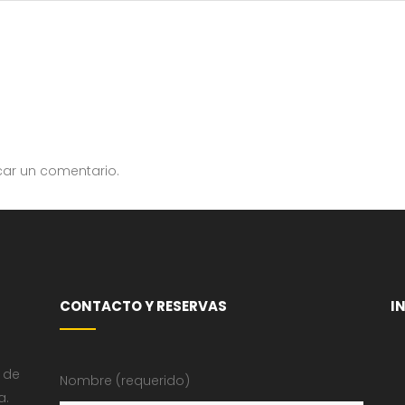
car un comentario.
CONTACTO Y RESERVAS
I
 de
Nombre (requerido)
a.