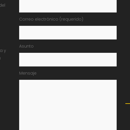
del
Correo electrónico (requerido)
Asunto
ia y
a
Mensaje