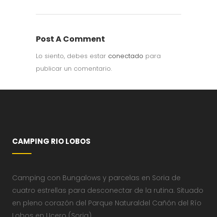
Post A Comment
Lo siento, debes estar
conectado
para
publicar un comentario.
CAMPING RIO LOBOS
Camping con Bungalows y parcelas en Soria de
cuatro estrellas para desconectar de la rutina. Situado
en pleno corazón del Parque Naturaldel Cañón del Río
Lobos en Ucero (Soria)