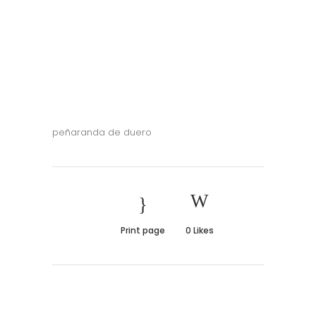
peñaranda de duero
Print page
0
Likes