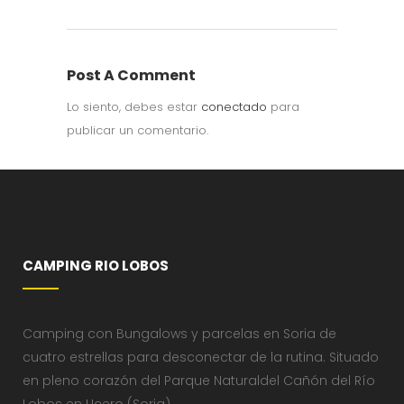
Post A Comment
Lo siento, debes estar
conectado
para
publicar un comentario.
CAMPING RIO LOBOS
Camping con Bungalows y parcelas en Soria de
cuatro estrellas para desconectar de la rutina. Situado
en pleno corazón del Parque Naturaldel Cañón del Río