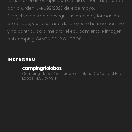
fomentar el autoempleo en Castila y León, modificada
por la Orden IEM/592/2023 de 4 de mayo.
El objetivo ha sido conseguir un empleo y formación
de calidad, y el resultado del proyecto ha sido positivo
y ha contribuido a mejorar el equipamiento e imagen
del camping CAÑON DEL RIO LOBOS.
INSTAGRAM
campingriolobos
Camping de ⭐⭐⭐⭐ situado en pleno Cañón del Río
Lobos
RESERVAS ⬇️