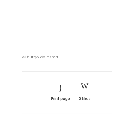
el burgo de osma
Print page
0
Likes