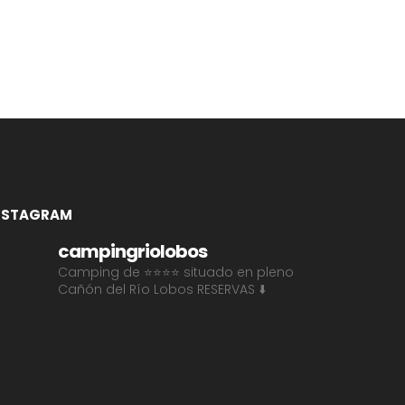
NSTAGRAM
campingriolobos
Camping de ⭐⭐⭐⭐ situado en pleno
Cañón del Río Lobos
RESERVAS ⬇️