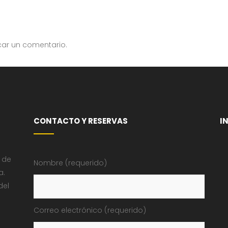
car un comentario.
CONTACTO Y RESERVAS
I
 de
Nombre (requerido)
a.
del
Correo electrónico (requerido)