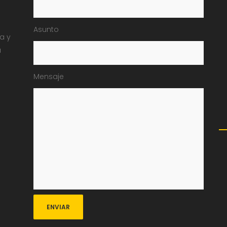
Asunto
ia y
a
Mensaje