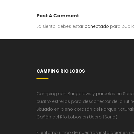
Post A Comment
Lo siento, debes estar
conectado
para publi
CAMPING RIO LOBOS
Camping con Bungalows y parcelas en Soria
cuatro estrellas para desconectar de la rutin
Situado en pleno corazón del Parque Natural
Cañón del Río Lobos en Ucero (Soria)
El entorno único de nuestras instalaciones se