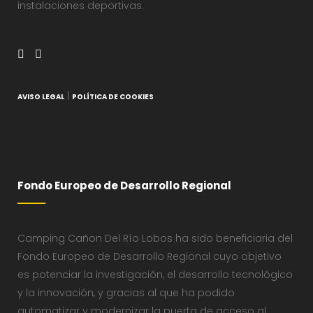
instalaciones deportivas.
|
AVISO LEGAL
POLÍTICA DE COOKIES
Fondo Europeo de Desarrollo Regional
Camping Cañon Del Río Lobos ha sido beneficiaria del
Fondo Europeo de Desarrollo Regional cuyo objetivo
es potenciar la investigación, el desarrollo tecnológico
y la innovación, y gracias al que ha podido
automatizar y modernizar la puerta de acceso al