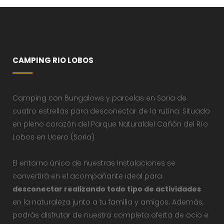
CAMPING RIO LOBOS
Camping con Bungalows y parcelas en Soria de
cuatro estrellas para desconectar de la rutina. Situado
en pleno corazón del Parque Naturaldel Cañón del Río
Lobos en Ucero (Soria)
El entorno único de nuestras instalaciones se
convertirá en el acompañante ideal para
desconectar realizando todo tipo de actividades
en la naturaleza junto a tu familia y amigos. Además,
podrás disfrutar de nuestra completa oferta de ocio e