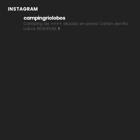
INSTAGRAM
campingriolobos
Camping de ⭐⭐⭐⭐ situado en pleno Cañón del Río
Lobos
RESERVAS ⬇️