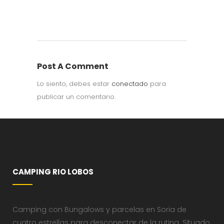
Post A Comment
Lo siento, debes estar
conectado
para
publicar un comentario.
CAMPING RIO LOBOS
Camping con Bungalows y parcelas en Soria de
cuatro estrellas para desconectar de la rutina. Situado