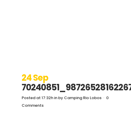
24 Sep
70240851_9872652816226
Posted at 17:32h
in
by
Camping Rio Lobos
0
Comments