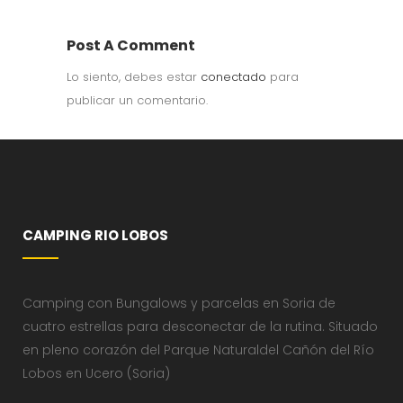
Post A Comment
Lo siento, debes estar
conectado
para
publicar un comentario.
CAMPING RIO LOBOS
Camping con Bungalows y parcelas en Soria de
cuatro estrellas para desconectar de la rutina. Situado
en pleno corazón del Parque Naturaldel Cañón del Río
Lobos en Ucero (Soria)