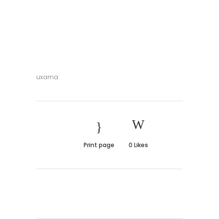
uxama
Print page
0
Likes