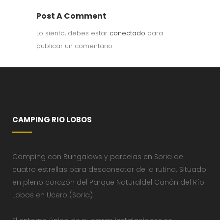
Post A Comment
Lo siento, debes estar
conectado
para
publicar un comentario.
CAMPING RIO LOBOS
Camping con Bungalows y parcelas en Soria de
cuatro estrellas para desconectar de la rutina. Situado
en pleno corazón del Parque Naturaldel Cañón del Río
Lobos en Ucero (Soria)