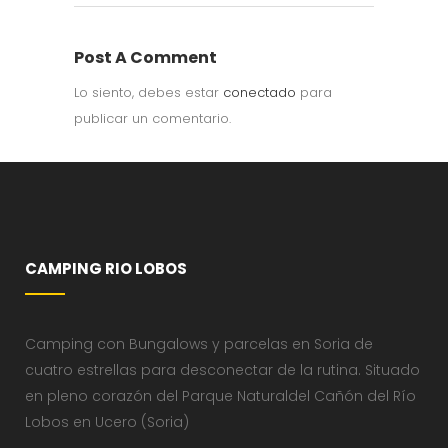
Post A Comment
Lo siento, debes estar
conectado
para
publicar un comentario.
CAMPING RIO LOBOS
Camping con Bungalows y parcelas en Soria de
cuatro estrellas para desconectar de la rutina. Situado
en pleno corazón del Parque Naturaldel Cañón del Río
Lobos en Ucero (Soria)