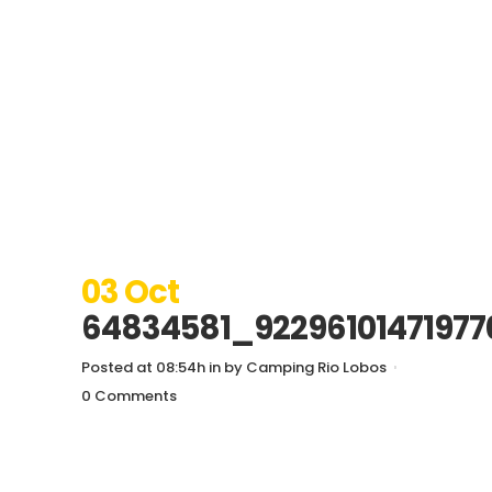
03 Oct
64834581_9229610147197
Posted at 08:54h
in
by
Camping Rio Lobos
0 Comments