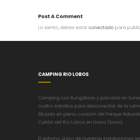
Post A Comment
Lo siento, debes estar
conectado
para publi
CAMPING RIO LOBOS
Camping con Bungalows y parcelas en Soria
cuatro estrellas para desconectar de la rutin
Situado en pleno corazón del Parque Natural
Cañón del Río Lobos en Ucero (Soria)
El entorno único de nuestras instalaciones se