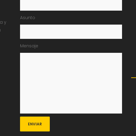
Asunto
ia y
a
Mensaje