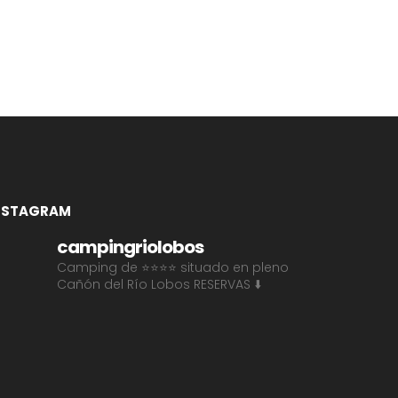
NSTAGRAM
campingriolobos
Camping de ⭐⭐⭐⭐ situado en pleno
Cañón del Río Lobos
RESERVAS ⬇️