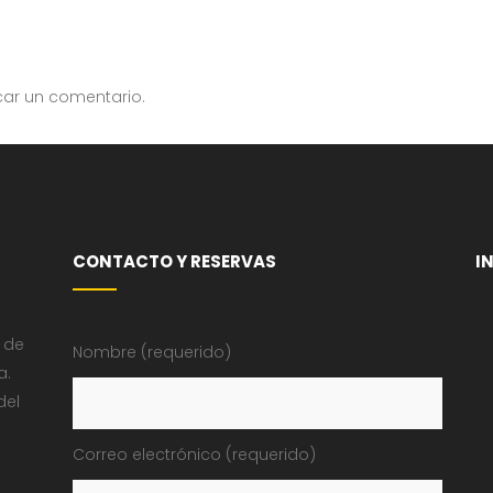
car un comentario.
CONTACTO Y RESERVAS
I
 de
Nombre (requerido)
a.
del
Correo electrónico (requerido)