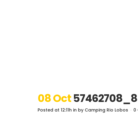
08 Oct
57462708_8
Posted at 12:11h
in
by
Camping Rio Lobos
0