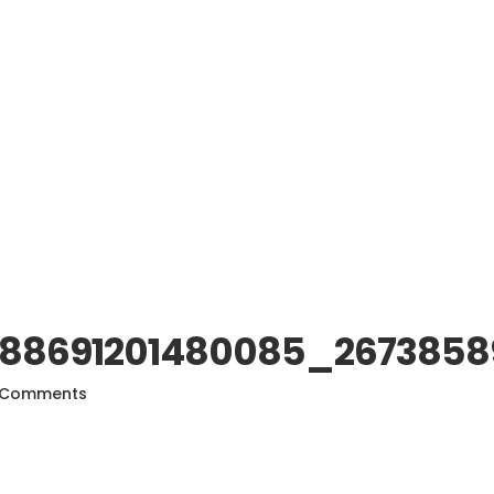
88691201480085_267385
 Comments