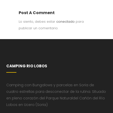
Post A Comment
Lo siento, debes estar
conectado
para
publicar un comentario.
CAMPING RIO LOBOS
Camping con Bungalows y parcelas en Soria de
cuatro estrellas para desconectar de la rutina. Situado
en pleno corazón del Parque Naturaldel Cañón del Río
Lobos en Ucero (Soria)