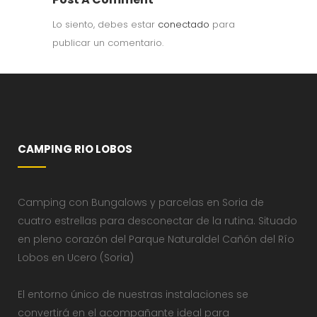
Lo siento, debes estar
conectado
para
publicar un comentario.
CAMPING RIO LOBOS
Camping con Bungalows y parcelas en Soria de
cuatro estrellas para desconectar de la rutina. Situado
en pleno corazón del Parque Naturaldel Cañón del Río
Lobos en Ucero (Soria)
El entorno único de nuestras instalaciones se
convertirá en el acompañante ideal para