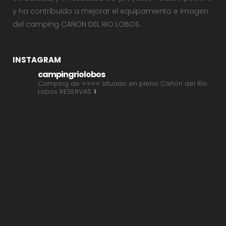
y ha contribuido a mejorar el equipamiento e imagen
del camping CAÑON DEL RIO LOBOS.
INSTAGRAM
campingriolobos
Camping de ⭐⭐⭐⭐ situado en pleno Cañón del Río
Lobos
RESERVAS ⬇️