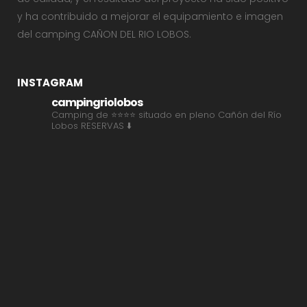
y ha contribuido a mejorar el equipamiento e imagen
del camping CAÑON DEL RIO LOBOS.
INSTAGRAM
campingriolobos
Camping de ⭐⭐⭐⭐ situado en pleno Cañón del Río
Lobos
RESERVAS ⬇️