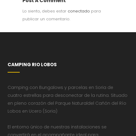
Post A Comment
Lo siento, debes estar
conectado
para
publicar un comentario.
CAMPING RIO LOBOS
Camping con Bungalows y parcelas en Soria de
cuatro estrellas para desconectar de la rutina. Situado
en pleno corazón del Parque Naturaldel Cañón del Río
Lobos en Ucero (Soria)
El entorno único de nuestras instalaciones se
convertirá en el acompañante ideal para