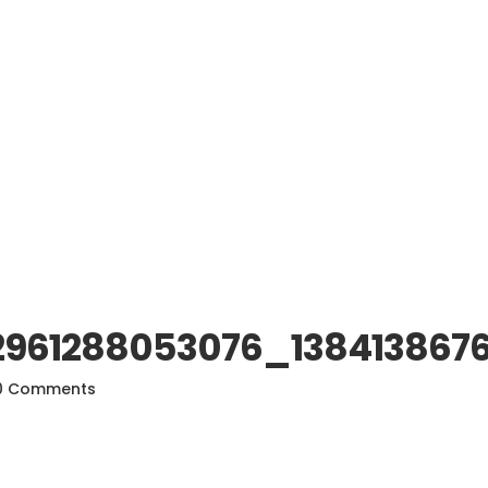
2961288053076_138413867
0 Comments