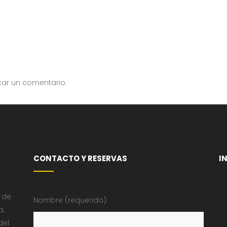
car un comentario.
CONTACTO Y RESERVAS
I
 de
Nombre (requerido)
a.
del