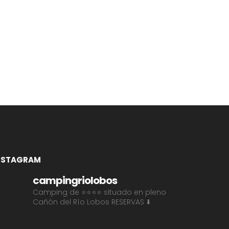
NSTAGRAM
campingriolobos
Camping de ⭐⭐⭐⭐ situado en pleno
Cañón del Río Lobos
RESERVAS ⬇️