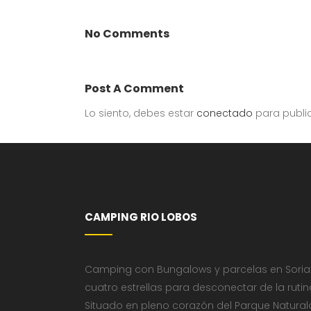
No Comments
Post A Comment
Lo siento, debes estar
conectado
para publi
CAMPING RIO LOBOS
Camping con Bungalows y parcelas en Soria
cuatro estrellas para desconectar de la rutin
Situado en pleno corazón del Parque Natural