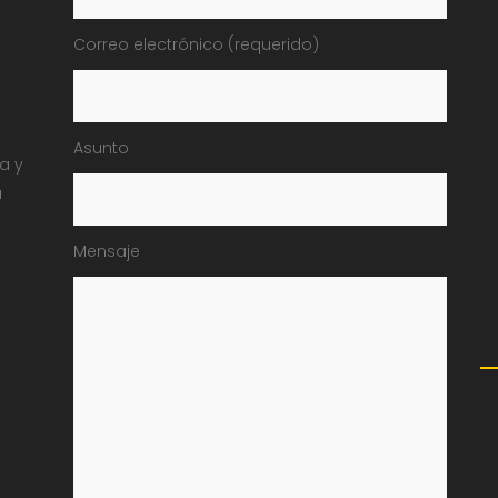
Correo electrónico (requerido)
Asunto
ia y
a
Mensaje