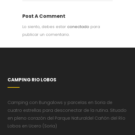
Post A Comment
Lo siento, debes estar
conectado
para
publicar un comentario.
CAMPING RIO LOBOS
Camping con Bungalows y parcelas en Soria de
cuatro estrellas para desconectar de la rutina. Situado
en pleno corazón del Parque Naturaldel Cañón del Río
Lobos en Ucero (Soria)