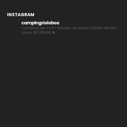
INSTAGRAM
campingriolobos
Camping de ⭐⭐⭐⭐ situado en pleno Cañón del Río
Lobos
RESERVAS ⬇️