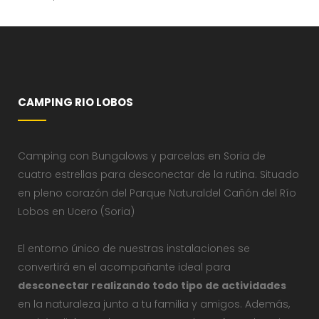
CAMPING RIO LOBOS
Camping con Bungalows y parcelas en Soria de
cuatro estrellas para desconectar de la rutina. Situado
en pleno corazón del Parque Naturaldel Cañón del Río
Lobos en Ucero (Soria)
El entorno único de nuestras instalaciones se
convertirá en el acompañante ideal para
desconectar realizando todo tipo de actividades
en la naturaleza junto a tu familia y amigos. Además,