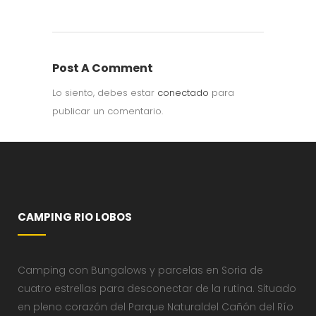
Post A Comment
Lo siento, debes estar
conectado
para
publicar un comentario.
CAMPING RIO LOBOS
Camping con Bungalows y parcelas en Soria de
cuatro estrellas para desconectar de la rutina. Situado
en pleno corazón del Parque Naturaldel Cañón del Río