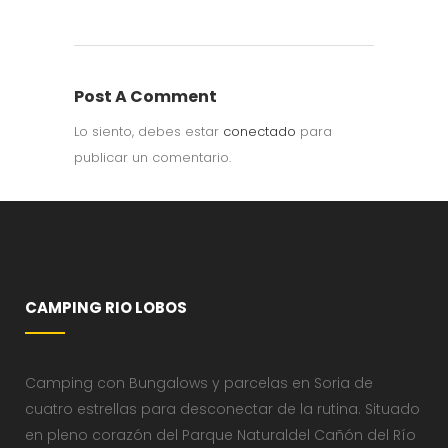
Post A Comment
Lo siento, debes estar
conectado
para
publicar un comentario.
CAMPING RIO LOBOS
Camping con Bungalows y parcelas en Soria de
cuatro estrellas para desconectar de la rutina. Situado
en pleno corazón del Parque Naturaldel Cañón del Río