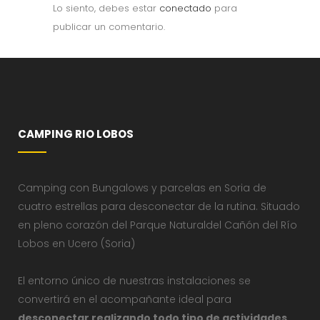
Lo siento, debes estar
conectado
para
publicar un comentario.
CAMPING RIO LOBOS
Camping con Bungalows y parcelas en Soria de
cuatro estrellas para desconectar de la rutina. Situado
en pleno corazón del Parque Naturaldel Cañón del Río
Lobos en Ucero (Soria)
El entorno único de nuestras instalaciones se
convertirá en el acompañante ideal para
desconectar realizando todo tipo de actividades