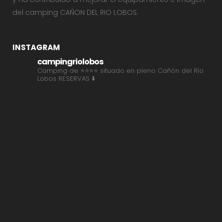
del camping CAÑON DEL RIO LOBOS.
INSTAGRAM
campingriolobos
Camping de ⭐⭐⭐⭐ situado en pleno Cañón del Río
Lobos
RESERVAS ⬇️