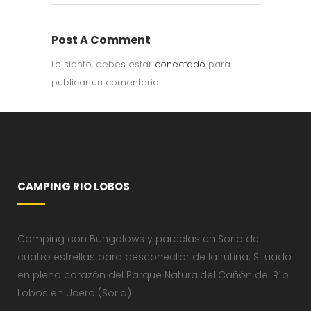
Post A Comment
Lo siento, debes estar
conectado
para
publicar un comentario.
CAMPING RIO LOBOS
Camping con Bungalows y parcelas en Soria de
cuatro estrellas para desconectar de la rutina. Situado
en pleno corazón del Parque Naturaldel Cañón del Río
Lobos en Ucero (Soria)