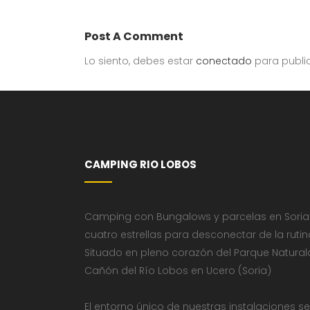
Post A Comment
Lo siento, debes estar
conectado
para publi
CAMPING RIO LOBOS
Camping con Bungalows y parcelas en Soria
cuatro estrellas para desconectar de la rutin
Situado en pleno corazón del Parque Natural
Cañón del Río Lobos en Ucero (Soria)
El entorno único de nuestras instalaciones se