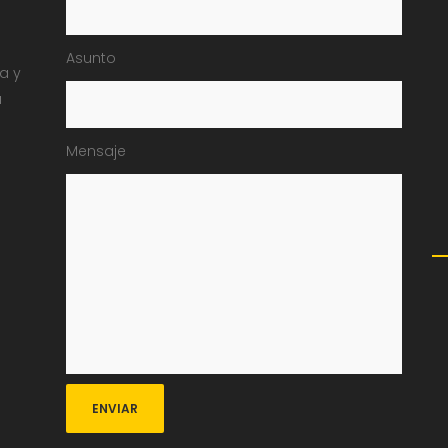
Asunto
ia y
a
Mensaje