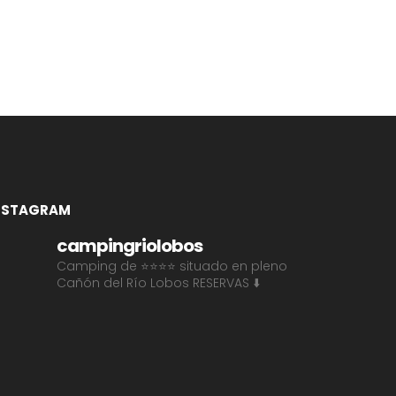
NSTAGRAM
campingriolobos
Camping de ⭐⭐⭐⭐ situado en pleno
Cañón del Río Lobos
RESERVAS ⬇️