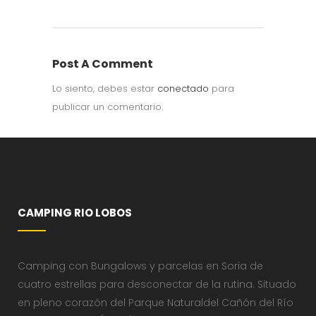
Post A Comment
Lo siento, debes estar
conectado
para
publicar un comentario.
CAMPING RIO LOBOS
Camping con Bungalows y parcelas en Soria de
cuatro estrellas para desconectar de la rutina. Situado
en pleno corazón del Parque Naturaldel Cañón del Río