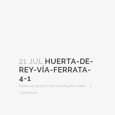
21 JUL
HUERTA-DE-
REY-VÍA-FERRATA-
4-1
Posted at 09:51h
in
by
Camping Rio Lobos
0
Comments