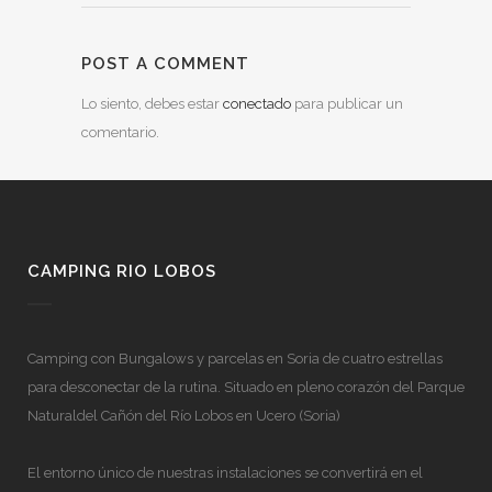
POST A COMMENT
Lo siento, debes estar
conectado
para publicar un
comentario.
CAMPING RIO LOBOS
Camping con Bungalows y parcelas en Soria de cuatro estrellas
para desconectar de la rutina. Situado en pleno corazón del Parque
Naturaldel Cañón del Río Lobos en Ucero (Soria)
El entorno único de nuestras instalaciones se convertirá en el