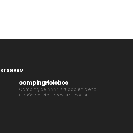
NSTAGRAM
campingriolobos
Camping de ⭐⭐⭐⭐ situado en pleno
Cañón del Río Lobos
RESERVAS ⬇️