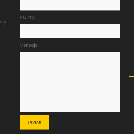
Asunto
ia y
a
Mensaje