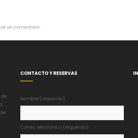
car un comentario.
CONTACTO Y RESERVAS
I
 de
Nombre (requerido)
a.
del
Correo electrónico (requerido)