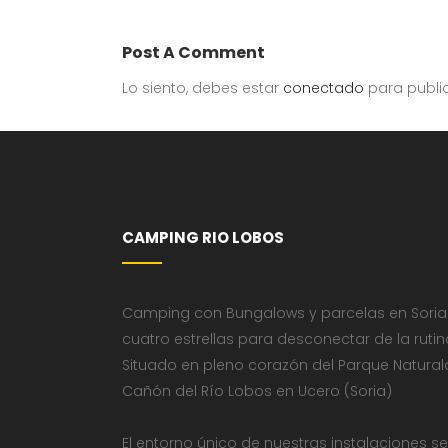
Post A Comment
Lo siento, debes estar
conectado
para publi
CAMPING RIO LOBOS
Camping con Bungalows y parcelas en Soria
cuatro estrellas para desconectar de la rutin
Situado en pleno corazón del Parque Natural
Cañón del Río Lobos en Ucero (Soria)
El entorno único de nuestras instalaciones se