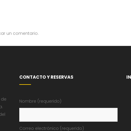
car un comentario.
CONTACTO Y RESERVAS
I
 de
Nombre (requerido)
a.
del
Correo electrónico (requerido)