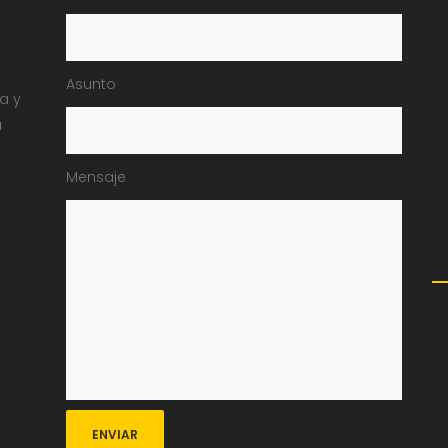
Asunto
ia y
a
Mensaje