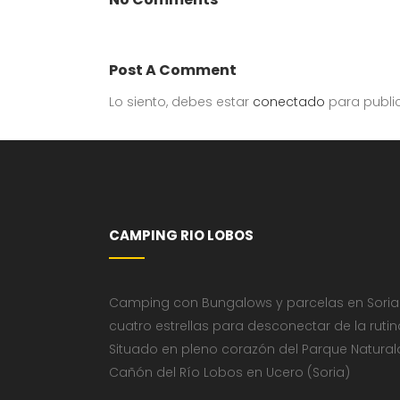
Post A Comment
Lo siento, debes estar
conectado
para publi
CAMPING RIO LOBOS
Camping con Bungalows y parcelas en Soria
cuatro estrellas para desconectar de la rutin
Situado en pleno corazón del Parque Natural
Cañón del Río Lobos en Ucero (Soria)