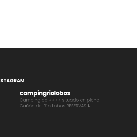
NSTAGRAM
campingriolobos
Camping de ⭐⭐⭐⭐ situado en pleno
Cañón del Río Lobos
RESERVAS ⬇️