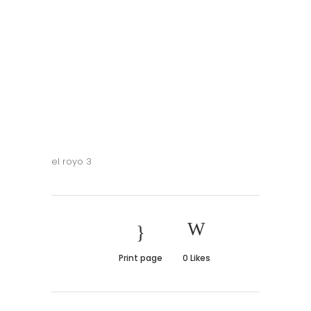
el royo 3
Print page
0
Likes