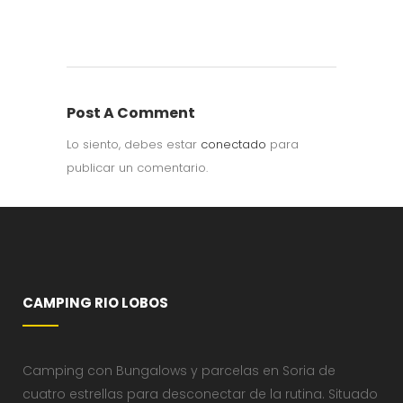
Post A Comment
Lo siento, debes estar
conectado
para
publicar un comentario.
CAMPING RIO LOBOS
Camping con Bungalows y parcelas en Soria de
cuatro estrellas para desconectar de la rutina. Situado