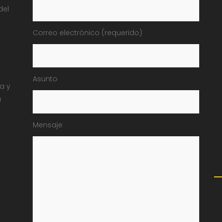
del
Correo electrónico (requerido)
Asunto
ia y
a
Mensaje