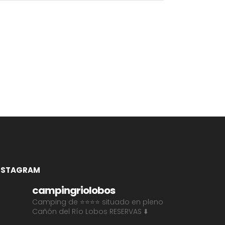
NSTAGRAM
campingriolobos
Camping de ⭐⭐⭐⭐ situado en pleno
Cañón del Río Lobos
RESERVAS ⬇️