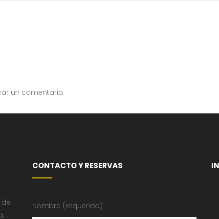
car un comentario.
CONTACTO Y RESERVAS
I
 de
Nombre (requerido)
a.