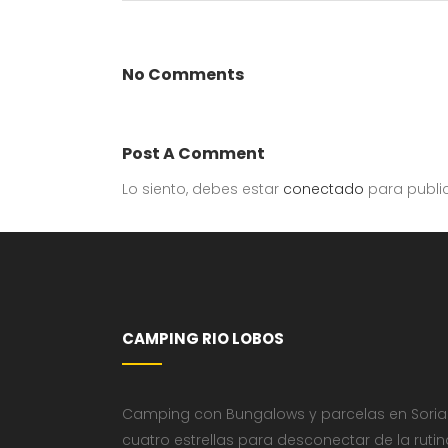
No Comments
Post A Comment
Lo siento, debes estar
conectado
para publi
CAMPING RIO LOBOS
Camping con Bungalows y parcelas en Soria
cuatro estrellas para desconectar de la rutin