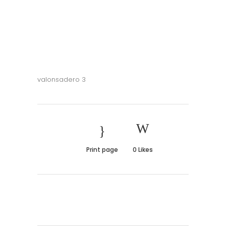
valonsadero 3
Print page
0
Likes