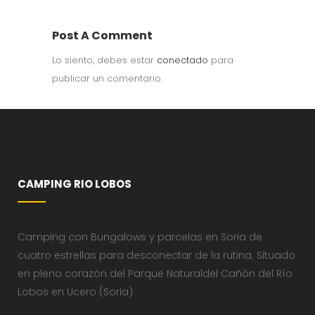
Post A Comment
Lo siento, debes estar
conectado
para
publicar un comentario.
CAMPING RIO LOBOS
Camping con Bungalows y parcelas en Soria de
cuatro estrellas para desconectar de la rutina. Situado
en pleno corazón del Parque Naturaldel Cañón del Río
Lobos en Ucero (Soria)