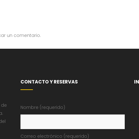
car un comentario.
CONTACTO Y RESERVAS
I
 de
Nombre (requerido)
a.
del
Correo electrónico (requerido)