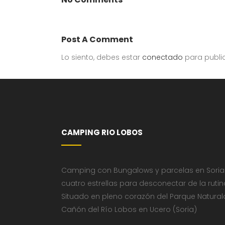
Post A Comment
Lo siento, debes estar
conectado
para publi
CAMPING RIO LOBOS
Camping con Bungalows y parcelas en Soria
cuatro estrellas para desconectar de la rutin
Situado en pleno corazón del Parque Natural
Cañón del Río Lobos en Ucero (Soria)