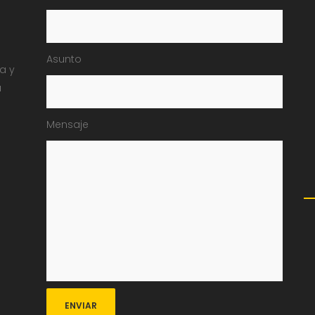
Asunto
ia y
a
Mensaje