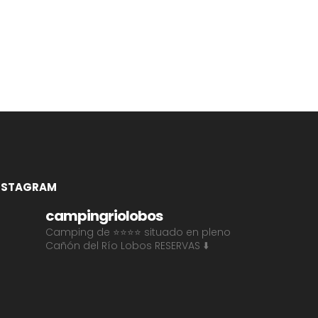
NSTAGRAM
campingriolobos
Camping de ⭐⭐⭐⭐ situado en pleno
Cañón del Río Lobos
RESERVAS ⬇️