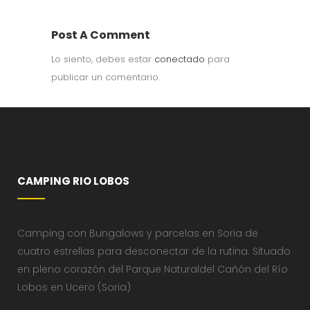
Post A Comment
Lo siento, debes estar
conectado
para
publicar un comentario.
CAMPING RIO LOBOS
Camping con Bungalows y parcelas en Soria de
cuatro estrellas para desconectar de la rutina. Situado
en pleno corazón del Parque Naturaldel Cañón del Río
Lobos en Ucero (Soria)