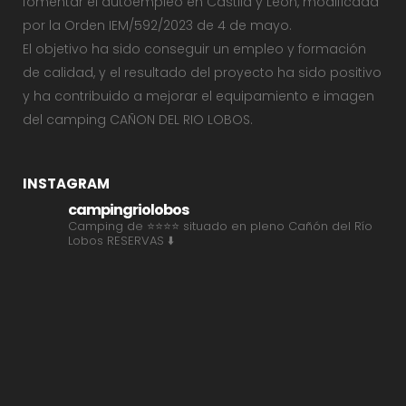
fomentar el autoempleo en Castila y León, modificada
por la Orden IEM/592/2023 de 4 de mayo.
El objetivo ha sido conseguir un empleo y formación
de calidad, y el resultado del proyecto ha sido positivo
y ha contribuido a mejorar el equipamiento e imagen
del camping CAÑON DEL RIO LOBOS.
INSTAGRAM
campingriolobos
Camping de ⭐⭐⭐⭐ situado en pleno Cañón del Río
Lobos
RESERVAS ⬇️