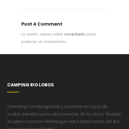
Post A Comment
Lo siento, debes estar
conectado
para
publicar un comentario.
CAMPING RIO LOBOS
Camping con Bungalows y parcelas en Soria de
cuatro estrellas para desconectar de la rutina. Situado
en pleno corazón del Parque Naturaldel Cañón del Río