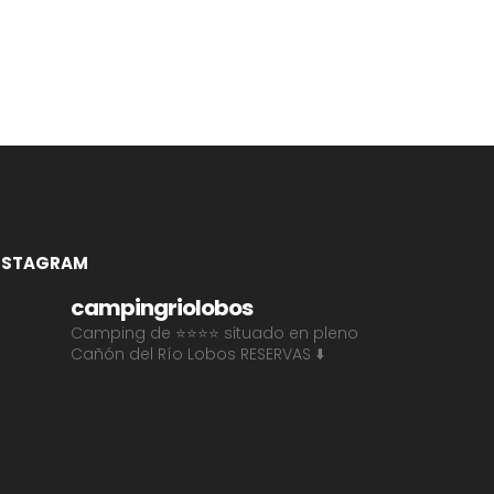
NSTAGRAM
campingriolobos
Camping de ⭐⭐⭐⭐ situado en pleno
Cañón del Río Lobos
RESERVAS ⬇️