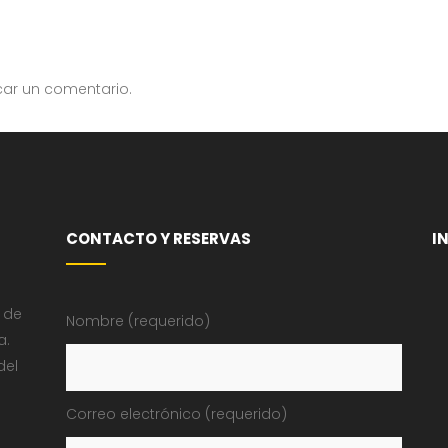
car un comentario.
CONTACTO Y RESERVAS
I
 de
Nombre (requerido)
a.
del
Correo electrónico (requerido)