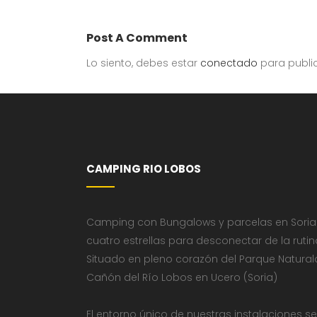
Post A Comment
Lo siento, debes estar
conectado
para publi
CAMPING RIO LOBOS
Camping con Bungalows y parcelas en Soria
cuatro estrellas para desconectar de la rutin
Situado en pleno corazón del Parque Natural
Cañón del Río Lobos en Ucero (Soria)
El entorno único de nuestras instalaciones se