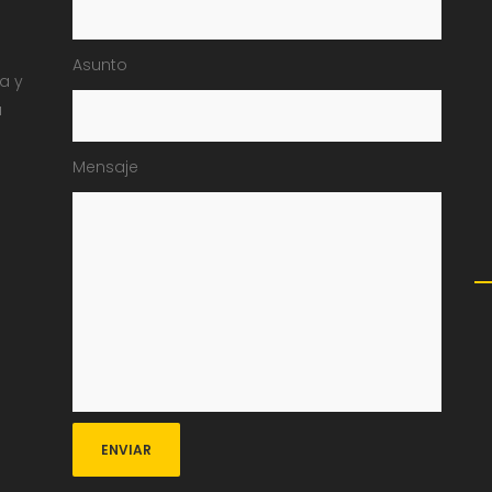
Asunto
ia y
a
Mensaje